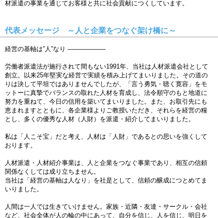
材派遣の事業を通じてお客様と共に社会貢献につくしています。
代表メッセージ ～人と企業をつなぐ架け橋に～
経営の基軸は”人”なり ――――――
労働者派遣法が施行されて間もない1991年、当社は人材派遣会社として
創立。以来25年堅実な経営で実績を積み上げてまいりました。その道の
りは決して平坦ではありませんでしたが、「言う勇気・聴く寛容」をモ
ットーに真摯でバランスの取れた人材を育成し、法令順守のもと地道に
努力を重ねて、今日の信用を築いてまいりました。また、お取引先にも
恵まれますとともに、各企業様よりご教授いただき、それらを経営の糧
とし、多くの優秀な人材（人財）を派遣・紹介してまいりました。
私は「人こそ宝」だと考え、人材は「人財」であるとの思いを強くして
おります。
人材派遣・人材紹介事業は、人と企業をつなぐ事業であり、相互の信頼
関係なくしては成り立ちません。
当社は「経営の基軸は人なり」を社是として、信頼の醸成につとめてま
いりました。
人間は一人では生きていけません。家族・近隣・友達・サークル・会社
など、社会全体が人の輪の中にあって、自分を信じ、人を信じ、明日を