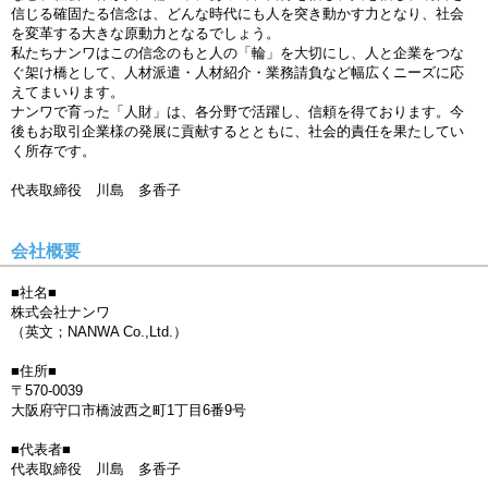
信じる確固たる信念は、どんな時代にも人を突き動かす力となり、社会
を変革する大きな原動力となるでしょう。
私たちナンワはこの信念のもと人の「輪」を大切にし、人と企業をつな
ぐ架け橋として、人材派遣・人材紹介・業務請負など幅広くニーズに応
えてまいります。
ナンワで育った「人財」は、各分野で活躍し、信頼を得ております。今
後もお取引企業様の発展に貢献するとともに、社会的責任を果たしてい
く所存です。
代表取締役 川島 多香子
会社概要
■社名■
株式会社ナンワ
（英文；NANWA Co.,Ltd.）
■住所■
〒570-0039
大阪府守口市橋波西之町1丁目6番9号
■代表者■
代表取締役 川島 多香子