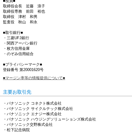
■役員■
取締役会長 近藤 浪子
取締役専務 前田 裕也
取締役 津村 和男
監査役 秋山 和永
■取引銀行■
・三菱UFJ銀行
・関西アーバン銀行
・枚方信用金庫
・のぞみ信用組合
■プライバシーマーク■
登録番号 第20001620号
■マージン率等の情報提供について■
主要お取引先
・パナソニック コネクト株式会社
・パナソニック サイクルテック株式会社
・パナソニック エナジー株式会社
・パナソニック ハウジングソリューションズ株式会社
・パナソニック交野株式会社
・松下記念病院