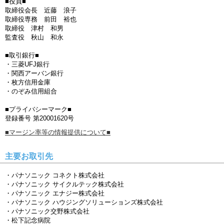
■役員■
取締役会長 近藤 浪子
取締役専務 前田 裕也
取締役 津村 和男
監査役 秋山 和永
■取引銀行■
・三菱UFJ銀行
・関西アーバン銀行
・枚方信用金庫
・のぞみ信用組合
■プライバシーマーク■
登録番号 第20001620号
■マージン率等の情報提供について■
主要お取引先
・パナソニック コネクト株式会社
・パナソニック サイクルテック株式会社
・パナソニック エナジー株式会社
・パナソニック ハウジングソリューションズ株式会社
・パナソニック交野株式会社
・松下記念病院