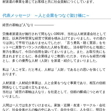
材派遣の事業を通じてお客様と共に社会貢献につくしています。
代表メッセージ ～人と企業をつなぐ架け橋に～
経営の基軸は”人”なり ――――――
労働者派遣法が施行されて間もない1991年、当社は人材派遣会社として
創立。以来25年堅実な経営で実績を積み上げてまいりました。その道の
りは決して平坦ではありませんでしたが、「言う勇気・聴く寛容」をモ
ットーに真摯でバランスの取れた人材を育成し、法令順守のもと地道に
努力を重ねて、今日の信用を築いてまいりました。また、お取引先にも
恵まれますとともに、各企業様よりご教授いただき、それらを経営の糧
とし、多くの優秀な人材（人財）を派遣・紹介してまいりました。
私は「人こそ宝」だと考え、人材は「人財」であるとの思いを強くして
おります。
人材派遣・人材紹介事業は、人と企業をつなぐ事業であり、相互の信頼
関係なくしては成り立ちません。
当社は「経営の基軸は人なり」を社是として、信頼の醸成につとめてま
いりました。
人間は一人では生きていけません。家族・近隣・友達・サークル・会社
など、社会全体が人の輪の中にあって、自分を信じ、人を信じ、明日を