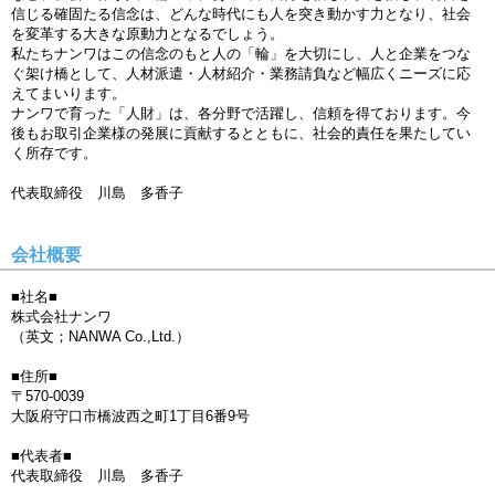
信じる確固たる信念は、どんな時代にも人を突き動かす力となり、社会
を変革する大きな原動力となるでしょう。
私たちナンワはこの信念のもと人の「輪」を大切にし、人と企業をつな
ぐ架け橋として、人材派遣・人材紹介・業務請負など幅広くニーズに応
えてまいります。
ナンワで育った「人財」は、各分野で活躍し、信頼を得ております。今
後もお取引企業様の発展に貢献するとともに、社会的責任を果たしてい
く所存です。
代表取締役 川島 多香子
会社概要
■社名■
株式会社ナンワ
（英文；NANWA Co.,Ltd.）
■住所■
〒570-0039
大阪府守口市橋波西之町1丁目6番9号
■代表者■
代表取締役 川島 多香子